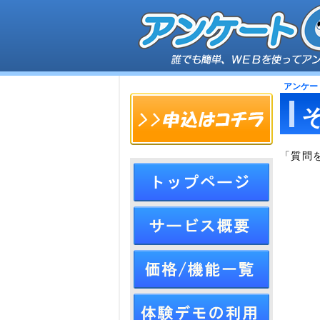
アンケー
「質問