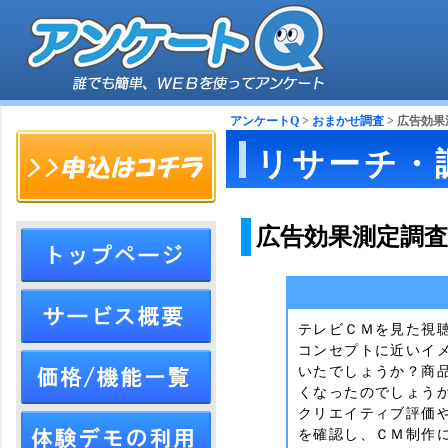
アンケートQ
>
おまかせ調査
> 広告効
リサーチ・
広告効果測定調査
テレビＣＭを見た視
コンセプトに近いイ
いたでしょうか？商
くなったのでしょう
クリエイティブ評価
を確認し、ＣＭ制作