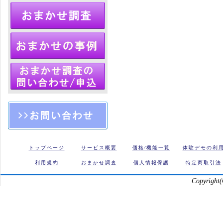
トップページ
サービス概要
価格⁄機能一覧
体験デモの利
利用規約
おまかせ調査
個人情報保護
特定商取引法
Copyright(