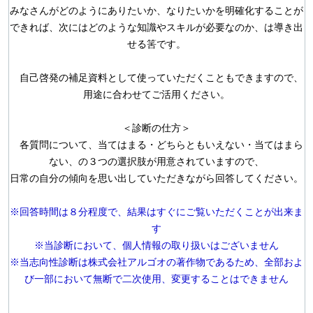
みなさんがどのようにありたいか、
なりたいかを明確化することが
できれば、次にはどのような知識やスキルが必要なの
か、は導き出
せる筈です。
自己啓発の補足資料として使っていただくこともできますので、
用途に合わせてご活
用ください。
＜診断の仕方＞
各質問について、当てはまる・どちらともいえない・当てはまら
ない、の３つの選択肢
が用意されていますので、
日常の自分の傾向を思い出していただきながら回答してくだ
さい。
※回答時間は８分程度で、結果はすぐにご覧いただくことが出来ま
す
※当診断において、個人情報の取り扱いはございません
※当志向性診断は株式会社アルゴオの著作物であるため、全部およ
び一部において
無断で二次使用、変更することはできません