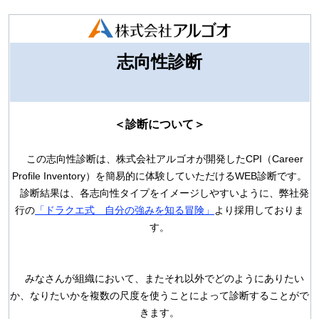
志向性診断
＜診断について＞
この志向性診断は、株式会社アルゴオが開発したCPI（Career
Profile Inventory）を簡易的に体験し
ていただけるWEB診断です。
診断結果は、
各
志向性タイプをイメージしやすいように
、
弊社発
行の
「ドラクエ式 自分の強みを知る冒険」
より採用しており
ま
す。
みなさんが組織において、またそれ以外でどのようにありたい
か、なりたいかを複数
の尺度を使うことによって診断することがで
きます。